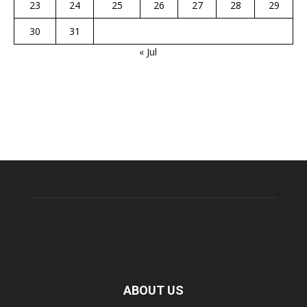
23
24
25
26
27
28
29
30
31
« Jul
ABOUT US