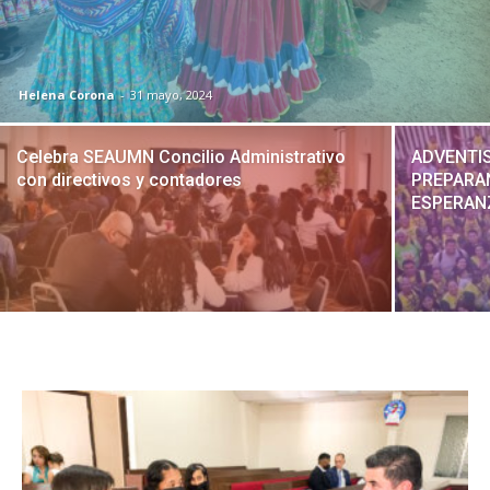
Helena Corona
-
31 mayo, 2024
Celebra SEAUMN Concilio Administrativo
ADVENTIS
con directivos y contadores
PREPARA
ESPERANZ