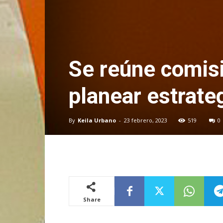
Se reúne comisi
planear estrate
By
Keila Urbano
-
23 febrero, 2023
519
0
Share