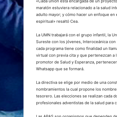
«Cada unión está encargada de un proyecto 
maratón estuviera relacionado a la salud int
adulto mayor; y cómo hacer un enfoque en el 
espiritual» resaltó Cea.
La UMN trabajará con el grupo infantil, la U
Sureste con los jóvenes, Interoceánica con
cada programa tiene como finalidad un llam
virtual con previa cita y que pertenezcan a 
promotor de Salud y Esperanza, pertenecer
Whatsapp que se formará.
La directiva se elige por medio de una cons
nombramientos la cual propone los nombres 
tesorero. Las elecciones se realizan cada d
profesionales adventistas de la salud para c
Las APAS son organismos que dependen de la