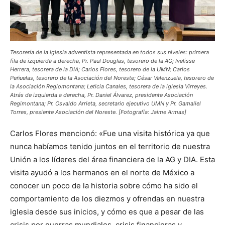
Tesorería de la iglesia adventista representada en todos sus niveles: primera
fila de izquierda a derecha, Pr. Paul Douglas, tesorero de la AG; Ivelisse
Herrera, tesorera de la DIA; Carlos Flores, tesorero de la UMN; Carlos
Peñuelas, tesorero de la Asociación del Noreste; César Valenzuela, tesorero de
la Asociación Regiomontana; Leticia Canales, tesorera de la iglesia Virreyes.
Atrás de izquierda a derecha, Pr. Daniel Álvarez, presidente Asociación
Regimontana; Pr. Osvaldo Arrieta, secretario ejecutivo UMN y Pr. Gamaliel
Torres, presiente Asociación del Noreste. [Fotografía: Jaime Armas]
Carlos Flores mencionó: «Fue una visita histórica ya que
nunca habíamos tenido juntos en el territorio de nuestra
Unión a los líderes del área financiera de la AG y DIA. Esta
visita ayudó a los hermanos en el norte de México a
conocer un poco de la historia sobre cómo ha sido el
comportamiento de los diezmos y ofrendas en nuestra
iglesia desde sus inicios, y cómo es que a pesar de las
crisis por guerras mundiales, crisis financieras y