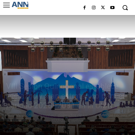
VIII Sesión Quinquenal establece
liderazgo y plan estratégico para el
período 2026–2031 en la UMN
Durante dos días de trabajo, delegados de los once Campos Locales
evaluaron el quinquenio 2022–2026, definieron el plan estratégico y
eligieron al liderazgo que dirigirá la misión de la iglesia en el norte de
México hasta 2031.