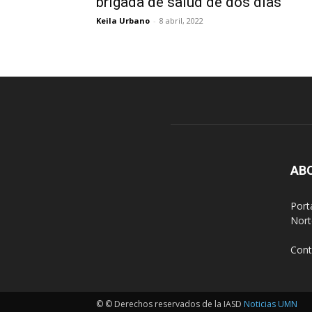
brigada de salud de dos días
Keila Urbano
-
8 abril, 2022
AB
Port
Nort
Cont
© © Derechos reservados de la IASD
Noticias UMN