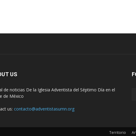
OUT US
F
al de noticias De la Iglesia Adventista del Séptimo Día en el
e de México
act us:
contacto@adventistasumn.org
Territorio
Ar