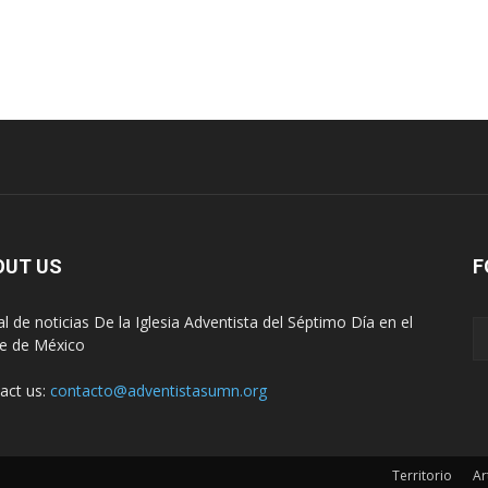
OUT US
F
al de noticias De la Iglesia Adventista del Séptimo Día en el
e de México
act us:
contacto@adventistasumn.org
Territorio
Ar