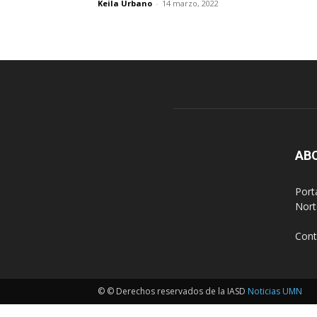
Keila Urbano
-
14 marzo, 2022
AB
Port
Nort
Cont
© © Derechos reservados de la IASD
Noticias UMN