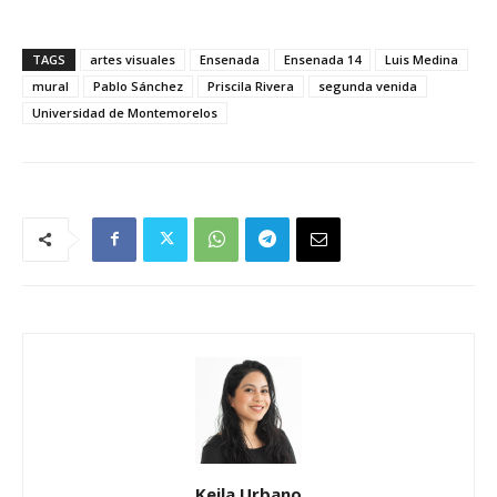
TAGS
artes visuales
Ensenada
Ensenada 14
Luis Medina
mural
Pablo Sánchez
Priscila Rivera
segunda venida
Universidad de Montemorelos
Keila Urbano