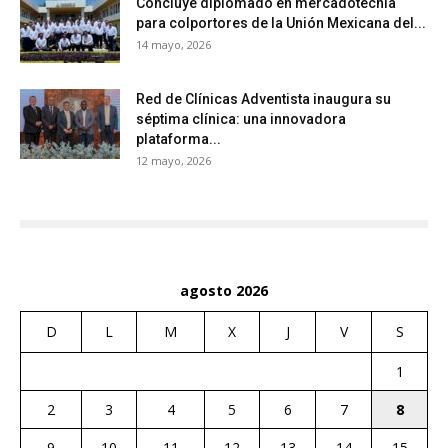
Concluye diplomado en mercadotecnia
para colportores de la Unión Mexicana del...
14 mayo, 2026
Red de Clínicas Adventista inaugura su
séptima clínica: una innovadora
plataforma...
12 mayo, 2026
agosto 2026
D
L
M
X
J
V
S
1
2
3
4
5
6
7
8
9
10
11
12
13
14
15