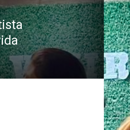
tista
vida