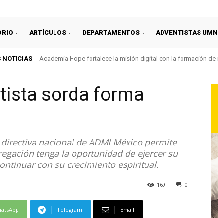
ORIO
ARTÍCULOS
DEPARTAMENTOS
ADVENTISTAS UMN
 NOTICIAS
Academia Hope fortalece la misión digital con la formación de 
VIII Sesión Quinquenal establece liderazgo y plan estratégi
ista sorda forma
la directiva nacional de ADMI México permite
egación tenga la oportunidad de ejercer su
ontinuar con su crecimiento espiritual.
169
0
atsApp
Telegram
Email