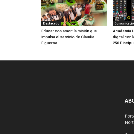
Destacado
Comunicaci
Educar con amor: la misión que
Academia Ho
impulsa el servicio de Claudia
digital con
Figueroa
250 Discípu
AB
Port
Nort