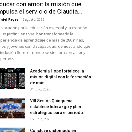
ducar con amor: la misión que
mpulsa el servicio de Claudia...
niel Reyes
-
5 agosto, 2026
 vocación por la educación especial y la creación
 un Jardín Sensorial han transformado la
periencia de aprendizaje de más de 280 niñas,
ños y jóvenes con discapacidad, demostrando que
 inclusión florece cuando se siembra con amor y
peranza.
Academia Hope fortalece la
misión digital con la formación
de más...
31 julio, 2026
VIII Sesión Quinquenal
establece liderazgo y plan
estratégico para el período...
15 junio, 2026
Concluye diplomado en