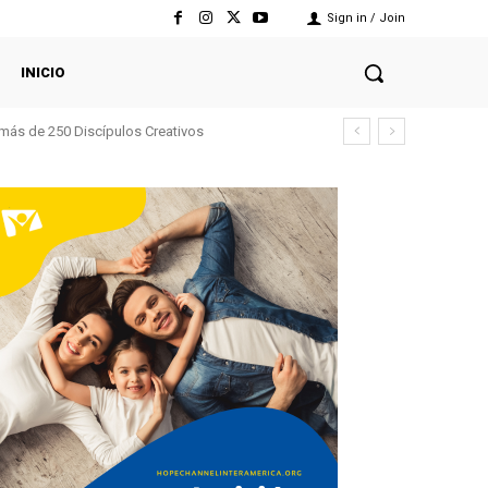
Sign in / Join
INICIO
más de 250 Discípulos Creativos
co para el período 2026–2031 en la UMN