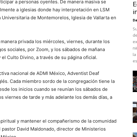
articipar a personas oyentes. De manera masiva se
E
ualmente a iglesias donde hay interpretación en LSM
i
Universitaria de Montemorelos, Iglesia de Vallarta en
Da
Su
de
manera privada los miércoles, viernes, durante los
ex
ni
egos sociales, por Zoom, y los sábados de mañana
la
el Culto Divino, a través de su página oficial.
es
rectiva nacional de ADMI México, Adventist Deaf
inglés. Cada miembro sordo de la congregación tiene la
esde los inicios cuando se reunían los sábados de
s viernes de tarde y más adelante los demás días, a
espiritual y mantener el compañerismo de la comunidad
el pastor David Maldonado, director de Ministerios
 México.