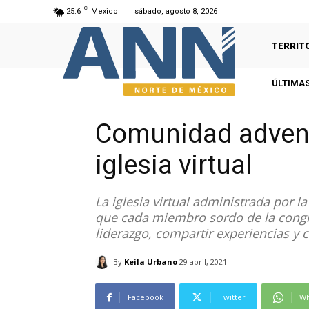
C
25.6
Mexico
sábado, agosto 8, 2026
TERRIT
ÚLTIMAS
Comunidad advent
iglesia virtual
La iglesia virtual administrada por 
que cada miembro sordo de la congr
liderazgo, compartir experiencias y c
By
Keila Urbano
29 abril, 2021
Facebook
Twitter
Wh