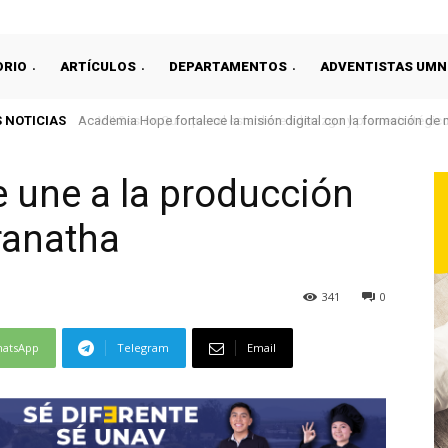
ORIO
ARTÍCULOS
DEPARTAMENTOS
ADVENTISTAS UMN
 NOTICIAS
VIII Sesión Quinquenal establece liderazgo y plan estratégico 
e une a la producción
ranatha
341
0
atsApp
Telegram
Email