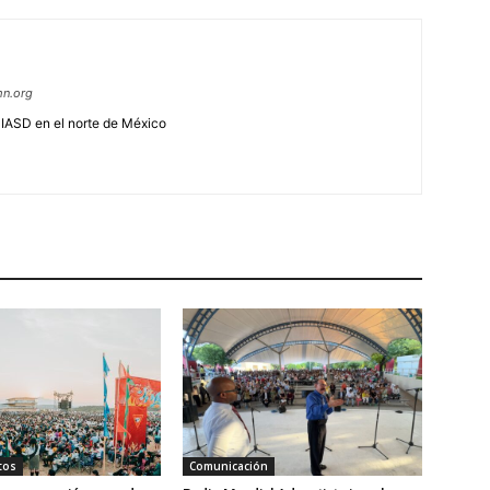
mn.org
a IASD en el norte de México
tos
Comunicación