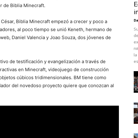
E
 de Biblia Minecraft.
i
Da
 César, Biblia Minecraft empezó a crecer y poco a
Su
radores, al poco tiempo se unió Keneth, hermano de
de
s web, Daniel Valencia y Joao Souza, dos jóvenes de
ex
ni
la
ivo de testificación y evangelización a través de
es
teractivas en Minecraft, videojuego de construcción
 objetos cúbicos tridimensionales. BM tiene como
fundador del novedoso proyecto quiere que conozcan al