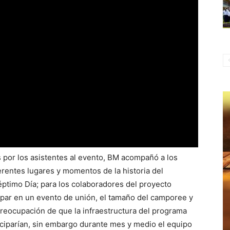
 por los asistentes al evento, BM acompañó a los
erentes lugares y momentos de la historia del
Séptimo Día; para los colaboradores del proyecto
cipar en un evento de unión, el tamaño del camporee y
preocupación de que la infraestructura del programa
iciparían, sin embargo durante mes y medio el equipo