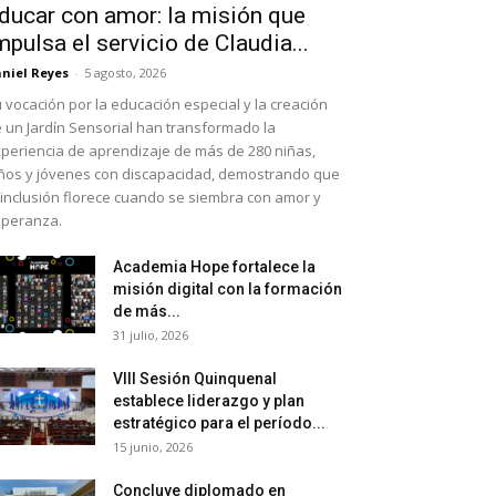
ducar con amor: la misión que
mpulsa el servicio de Claudia...
niel Reyes
-
5 agosto, 2026
 vocación por la educación especial y la creación
 un Jardín Sensorial han transformado la
periencia de aprendizaje de más de 280 niñas,
ños y jóvenes con discapacidad, demostrando que
 inclusión florece cuando se siembra con amor y
peranza.
Academia Hope fortalece la
misión digital con la formación
de más...
31 julio, 2026
VIII Sesión Quinquenal
establece liderazgo y plan
estratégico para el período...
15 junio, 2026
Concluye diplomado en