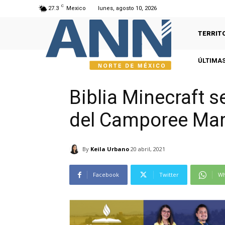
C
27.3
Mexico
lunes, agosto 10, 2026
TERRIT
ÚLTIMAS
Biblia Minecraft s
del Camporee Ma
By
Keila Urbano
20 abril, 2021
Facebook
Twitter
Wh