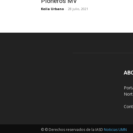
Pioneros MV
Keila Urbano
-
28 julio, 2021
AB
Port
Nort
Cont
© © Derechos reservados de la IASD
Noticias UMN