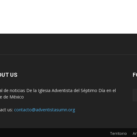
OUT US
F
al de noticias De la Iglesia Adventista del Séptimo Día en el
e de México
act us:
contacto@adventistasumn.org
Territorio
Ar