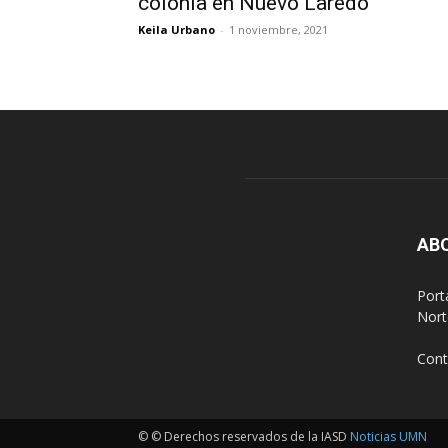
colonia en Nuevo Laredo
Keila Urbano
-
1 noviembre, 2021
AB
Port
Nort
Cont
© © Derechos reservados de la IASD
Noticias UMN