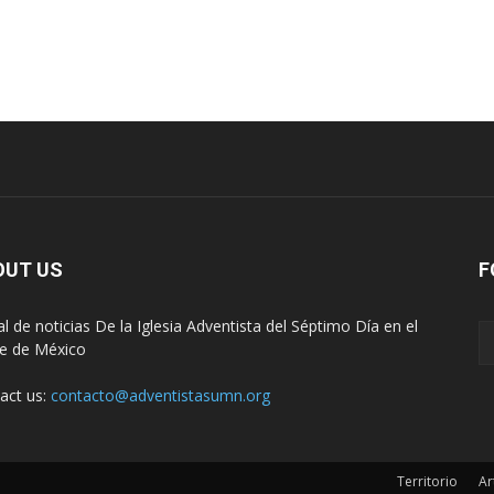
OUT US
F
al de noticias De la Iglesia Adventista del Séptimo Día en el
e de México
act us:
contacto@adventistasumn.org
Territorio
Ar