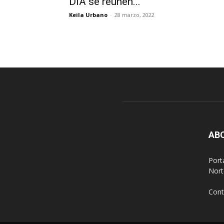
DIA se reúnen...
Keila Urbano
-
28 marzo, 2022
AB
Port
Nort
Cont