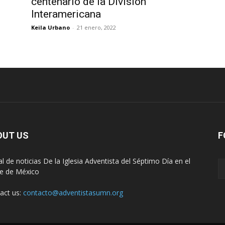
centenario de la División
Interamericana
Keila Urbano
-
21 enero, 2022
OUT US
F
al de noticias De la Iglesia Adventista del Séptimo Día en el
e de México
act us:
contacto@adventistasumn.org